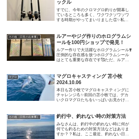
ックル
すでに、今年のクロマグロ釣りが開幕し
ているところも多く、ワクワクソワソワ
する時期がやってまいりました👏✨私の
メインフィールドである北海道も、チラ
ホラ目撃情報を入手しているので、7月解
禁が待ち遠しくて仕方ありません🥹💗💗
ルアーやジグ作りのホログラムシ
その他（日常の出来事）
ギリギリになってしまい...
ールを100円ショップで発見！
ルアー作りで大活躍なホログラムシール❣️
圧倒的な存在感を放つホログラムシール
はとても重要な存在です🥰ただ、ルアー
は円形の形をしているので、貼った時に
シワが寄ってしまったりする部分がある
ため、とても難しいのです🙈初めてホロ
マグロキャスティング 苫小牧
マグロ
グラムシール貼った時...
2024.10.06
本日も苫小牧でマグロキャスティングに
チャレンジ💪✨前回の苫小牧では、デカ
いクロマグロたちをいっぱいお見かけ出
来たので期待大です💓そして、本日の天
気予報ではポカポカ予報☀️釣り日和にな
る予感です✨✨とは言え、やはり今時期の
釣行中、釣れない時の対策方法
その他（日常の出来事）
早朝は肌寒いためカイ...
みなさんは、釣行中の釣れない時に何が
何でも釣るための対策方法などはありま
すか？？私は、ここ最近、釣れない日の
経験を多々しており、悔しい気持ちがた