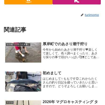
turimomo
関連記事
厚岸町でのあさり潮干狩り
その他（日常の出来事）
今年から始めたあさり潮干狩り🧡楽しく
て楽しくて、色々調べまくったり、あさ
り採りの事で頭がいっぱい🥰❣️どこであさ
り潮干狩りができるのかなぁと、調べて
いると、すんごい所を見つけちゃいまし
た😍😍「厚岸町」のあさり潮干狩り💗厚
岸町と言えば、思い出...
初めまして
マグロ
はじめまして✨ももです😊これからたく
さんの釣り日記を綴っていきたいと思い
ますので、どうぞよろしくお願いします
🙇‍♀️まずは記念すべき初投稿は、、ドーー
ーーン！！！！！！！初ヒット！！！30
キロのクロマグロ！！！
2026年 マグロキャスティング タ
マグロ