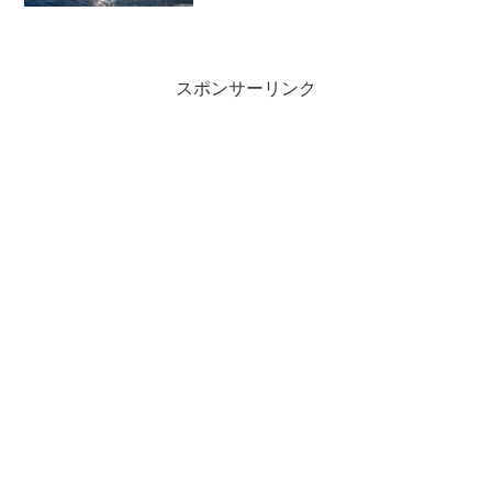
んまり🙈🙈釣れない日もあると思いなが
らも、私は結構引きずるタイプなのです
😖そんな嫌な思いをしない...
スポンサーリンク