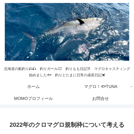
北海道の船釣り🎣🎣 釣りガール💁‍♀️ 釣りもも日記🍑 マグロキャスティング
始めました🐟 釣りとたまに日常の成長日記💓
ホーム
マグロ！🐟TUNA
MOMOプロフィール
お問合せ
2022年のクロマグロ規制枠について考える