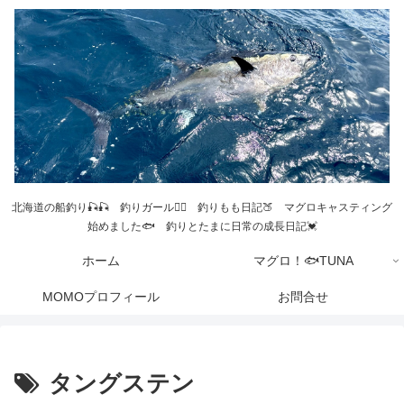
北海道の船釣り🎣🎣 釣りガール💁‍♀️ 釣りもも日記🍑 マグロキャスティング
始めました🐟 釣りとたまに日常の成長日記💓
ホーム
マグロ！🐟TUNA
MOMOプロフィール
お問合せ
タングステン