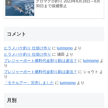
クロマグロ釣り 2023年6月18日～6月
30日まで採捕禁止
コメント
ヒラメバケ釣り 仕掛け作り
に
turimomo
より
ヒラメバケ釣り 仕掛け作り
に
浦田
より
プレジャーボート燃料代金割り勘は違法？
に
turimomo
よ
り
プレジャーボート燃料代金割り勘は違法？
に
ショウト
よ
り
「モテルアー」完売しました
に
turimomo
より
月別