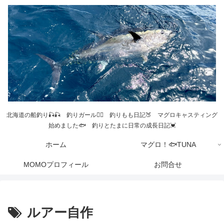
北海道の船釣り🎣🎣 釣りガール💁‍♀️ 釣りもも日記🍑 マグロキャスティング
始めました🐟 釣りとたまに日常の成長日記💓
ホーム
マグロ！🐟TUNA
MOMOプロフィール
お問合せ
ルアー自作