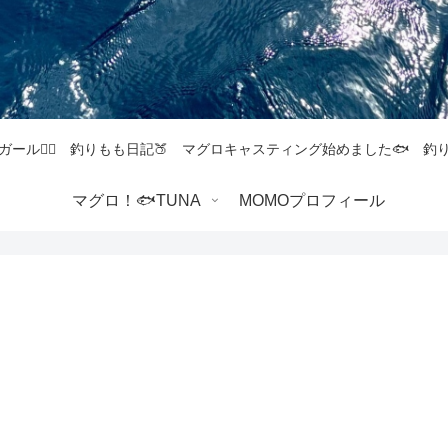
ガール💁‍♀️ 釣りもも日記🍑 マグロキャスティング始めました🐟 
マグロ！🐟TUNA
MOMOプロフィール