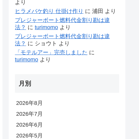
より
ヒラメバケ釣り 仕掛け作り
に
浦田
より
プレジャーボート燃料代金割り勘は違
法？
に
turimomo
より
プレジャーボート燃料代金割り勘は違
法？
に
ショウト
より
「モテルアー」完売しました
に
turimomo
より
月別
2026年8月
2026年7月
2026年6月
2026年5月