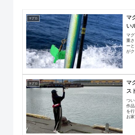
マ
マグロ
い
マグ
重さ
ーと
がク
マ
マグロ
ス
つい
作品
を行
お家