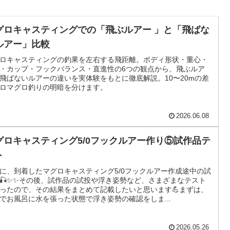
グロキャスティングでの「飛ぶルアー 」と「飛ばな
ルアー」比較
ロキャスティングの釣果を左右する飛距離。ボディ形状・重心・
・カップ・フックバランス・直進性の6つの観点から、飛ぶルア
飛ばないルアーの違いを実体験をもとに徹底解説。10〜20mの差
ロマグロ釣りの明暗を分けます。
2026.06.08
グロキャスティング5/0フックルアー作り⑤試作品テ
ト
に、到着したマグロキャスティング5/0フックルアー作成途中の試
🎣✨✨その後、試作品の試投や浮き姿勢など、さまざまなテスト
ったので、その結果をまとめて記載したいと思います💪まずは、
でお風呂に水を張った状態で浮き姿勢の確認をしま...
2026.05.26