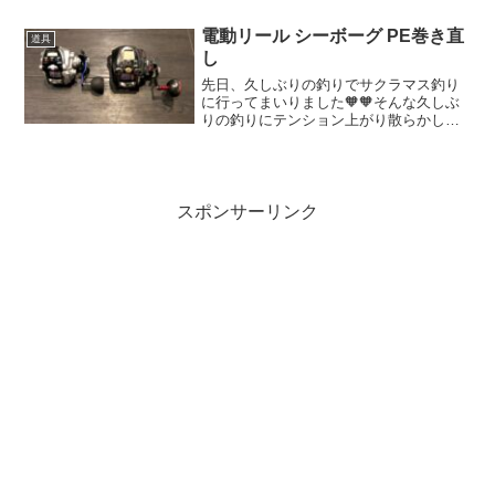
て頂きました🙇‍♀️💗早速、その道具を購入
したのでご紹介したいと思います😊✂️喰
電動リール シーボーグ PE巻き直
道具
い切りニッパー✂...
し
先日、久しぶりの釣りでサクラマス釣り
に行ってまいりました🧡🧡そんな久しぶ
りの釣りにテンション上がり散らかし
て、またある事をやらかしてしまいまし
た🙈そのやらかしてしまった事と
は、、、「PEガッツリ切れる事件」な
ぜ、そんな事が起きてしまったのか...
スポンサーリンク