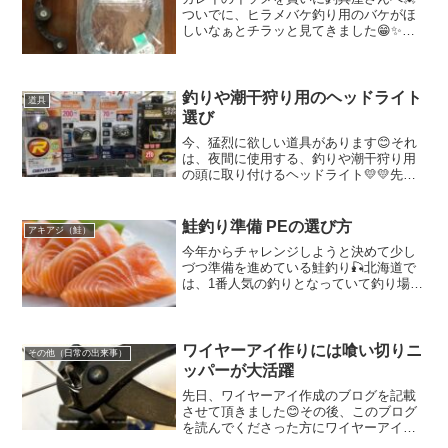
ついでに、ヒラメバケ釣り用のバケがほ
しいなぁとチラッと見てきました😁✨ま
ずは、イソメ💗やっぱりこの見た目どう
しても好きになれません。でもカレイを
いっぱい釣るために多めな物を購入しま
した😁❣️そして、釣具の...
釣りや潮干狩り用のヘッドライト
道具
選び
今、猛烈に欲しい道具があります😊それ
は、夜間に使用する、釣りや潮干狩り用
の頭に取り付けるヘッドライト💛💛先
日、久しぶりにチャレンジしたあさり潮
干狩り💛今時期は、月の引力の関係やそ
の他の要因によって大潮でも潮が満ちて
鮭釣り準備 PEの選び方
アキアジ（鮭）
いました🙈そして、夜であれ...
今年からチャレンジしようと決めて少し
づつ準備を進めている鮭釣り🎣北海道で
は、1番人気の釣りとなっていて釣り場は
大混雑らしく、、、混雑時ショアでの河
口では、大袈裟ではなく、2-3m間隔で釣
り人がいるらしいのです😱国内で釣れる
最大の遡上魚🐟✨し...
ワイヤーアイ作りには喰い切りニ
その他（日常の出来事）
ッパーが大活躍
先日、ワイヤーアイ作成のブログを記載
させて頂きました😊その後、このブログ
を読んでくださった方にワイヤーアイを
作る上で、とても素晴らしい道具を教え