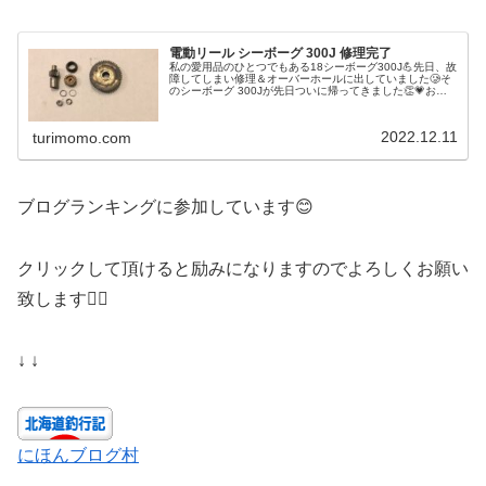
電動リール シーボーグ 300J 修理完了
私の愛用品のひとつでもある18シーボーグ300J💪先日、故
障してしまい修理＆オーバーホールに出していました🥲そ
のシーボーグ 300Jが先日ついに帰ってきました👏💗おか
えりなさい🥰🥰購入後、4年間のメンテナンスは釣行後の
水洗いのみだったので、...
2022.12.11
turimomo.com
ブログランキングに参加しています😊
クリックして頂けると励みになりますのでよろしくお願い
致します🙇‍♀️
↓ ↓
にほんブログ村