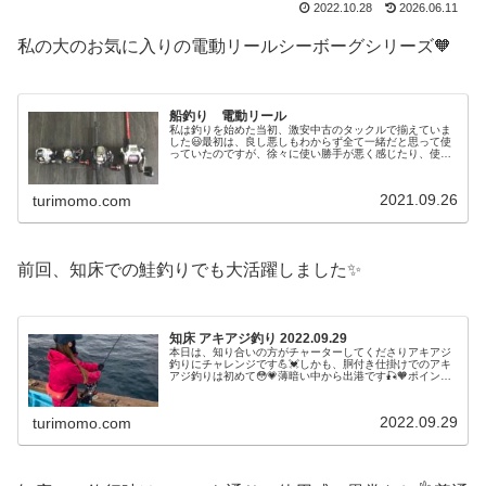
2022.10.28
2026.06.11
私の大のお気に入りの電動リールシーボーグシリーズ🧡
船釣り 電動リール
私は釣りを始めた当初、激安中古のタックルで揃えていま
した😃最初は、良し悪しもわからず全て一緒だと思って使
っていたのですが、徐々に使い勝手が悪く感じたり、使っ
ていくうちに破損したりと不具合を多く感じる様になりま
した💦今考えると、何よりもお値段...
2021.09.26
turimomo.com
前回、知床での鮭釣りでも大活躍しました✨
知床 アキアジ釣り 2022.09.29
本日は、知り合いの方がチャーターしてくださりアキアジ
釣りにチャレンジです💪💓しかも、胴付き仕掛けでのアキ
アジ釣りは初めて😳💗薄暗い中から出港です🎣🧡ポイント
へ到着し、レクチャーして頂きながらアキアジ釣り開始で
す✨しばらくすると、パクパクっと...
2022.09.29
turimomo.com