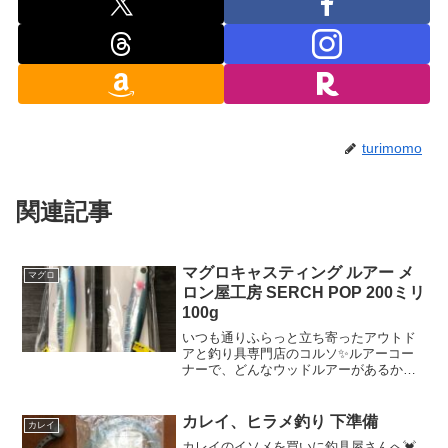
turimomo
関連記事
マグロキャスティング ルアー メ
マグロ
ロン屋工房 SERCH POP 200ミリ
100g
いつも通りふらっと立ち寄ったアウトド
アと釣り具専門店のコルソ✨ルアーコー
ナーで、どんなウッドルアーがあるかな
ぁとウィンドウショッピング💗いつも通
りたくさんのウッドルアーがあるなぁ
と、ときめいていたのですが、、、あれ
カレイ、ヒラメ釣り 下準備
カレイ
っ？？？メロン屋工房 サー...
カレイのイソメを買いに釣具屋さんへ💓