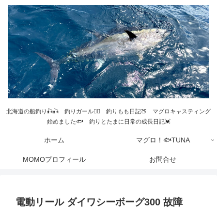
北海道の船釣り🎣🎣 釣りガール💁‍♀️ 釣りもも日記🍑 マグロキャスティング
始めました🐟 釣りとたまに日常の成長日記💓
ホーム
マグロ！🐟TUNA
MOMOプロフィール
お問合せ
電動リール ダイワシーボーグ300 故障