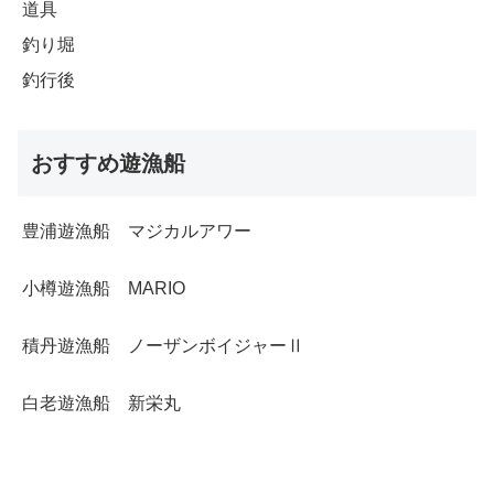
道具
釣り堀
釣行後
おすすめ遊漁船
豊浦遊漁船 マジカルアワー
小樽遊漁船 MARIO
積丹遊漁船 ノーザンボイジャーⅡ
白老遊漁船 新栄丸