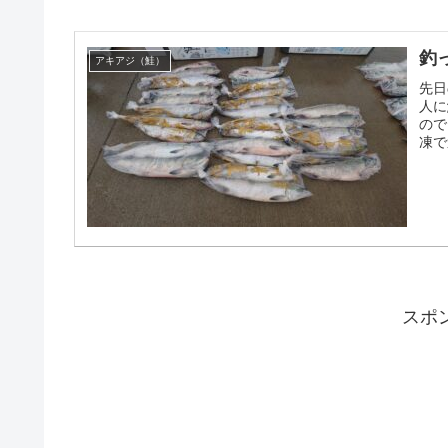
釣
アキアジ（鮭）
先日
人に
ので
凍で
スポ