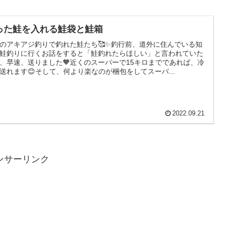
った鮭を入れる鮭袋と鮭箱
のアキアジ釣りで釣れた鮭たち🥰✨釣行前、道外に住んでいる知
鮭釣りに行くお話をすると「鮭釣れたらほしい」と言われていた
、早速、送りました🧡近くのスーパーで15キロまでであれば、冷
送れます😊そして、何より楽なのが梱包をしてスーパ...
2022.09.21
ンサーリンク