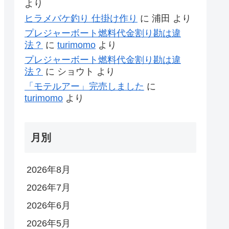
より
ヒラメバケ釣り 仕掛け作り
に
浦田
より
プレジャーボート燃料代金割り勘は違
法？
に
turimomo
より
プレジャーボート燃料代金割り勘は違
法？
に
ショウト
より
「モテルアー」完売しました
に
turimomo
より
月別
2026年8月
2026年7月
2026年6月
2026年5月