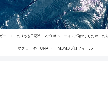
ガール💁‍♀️ 釣りもも日記🍑 マグロキャスティング始めました🐟 
マグロ！🐟TUNA
MOMOプロフィール