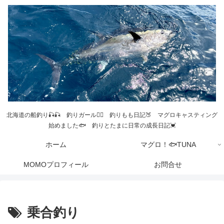
北海道の船釣り🎣🎣 釣りガール💁‍♀️ 釣りもも日記🍑 マグロキャスティング
始めました🐟 釣りとたまに日常の成長日記💓
ホーム
マグロ！🐟TUNA
MOMOプロフィール
お問合せ
乗合釣り