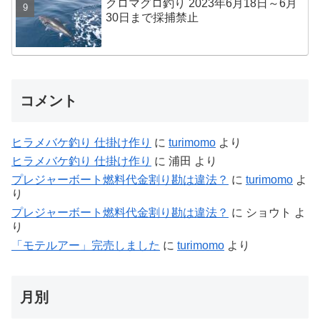
クロマグロ釣り 2023年6月18日～6月
30日まで採捕禁止
コメント
ヒラメバケ釣り 仕掛け作り
に
turimomo
より
ヒラメバケ釣り 仕掛け作り
に
浦田
より
プレジャーボート燃料代金割り勘は違法？
に
turimomo
よ
り
プレジャーボート燃料代金割り勘は違法？
に
ショウト
よ
り
「モテルアー」完売しました
に
turimomo
より
月別