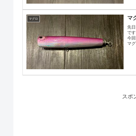
マ
マグロ
先日
です
今回
マグ
スポ