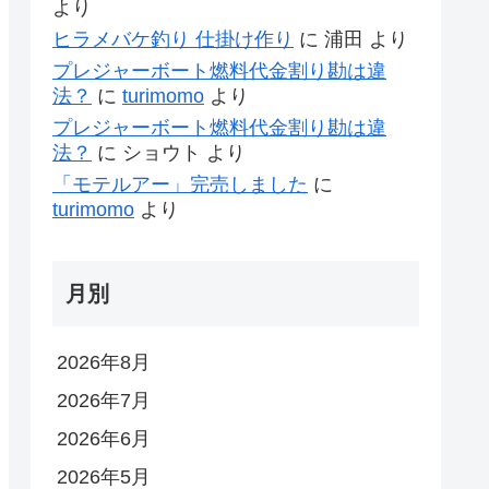
より
ヒラメバケ釣り 仕掛け作り
に
浦田
より
プレジャーボート燃料代金割り勘は違
法？
に
turimomo
より
プレジャーボート燃料代金割り勘は違
法？
に
ショウト
より
「モテルアー」完売しました
に
turimomo
より
月別
2026年8月
2026年7月
2026年6月
2026年5月