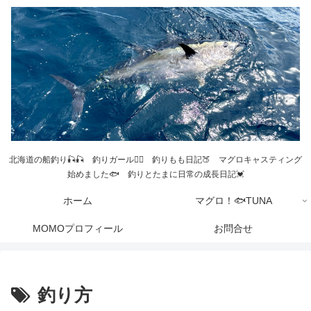
北海道の船釣り🎣🎣 釣りガール💁‍♀️ 釣りもも日記🍑 マグロキャスティング
始めました🐟 釣りとたまに日常の成長日記💓
ホーム
マグロ！🐟TUNA
MOMOプロフィール
お問合せ
釣り方