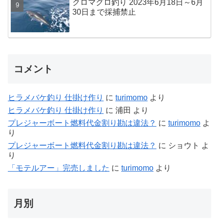
クロマグロ釣り 2023年6月18日～6月
30日まで採捕禁止
コメント
ヒラメバケ釣り 仕掛け作り
に
turimomo
より
ヒラメバケ釣り 仕掛け作り
に
浦田
より
プレジャーボート燃料代金割り勘は違法？
に
turimomo
よ
り
プレジャーボート燃料代金割り勘は違法？
に
ショウト
よ
り
「モテルアー」完売しました
に
turimomo
より
月別