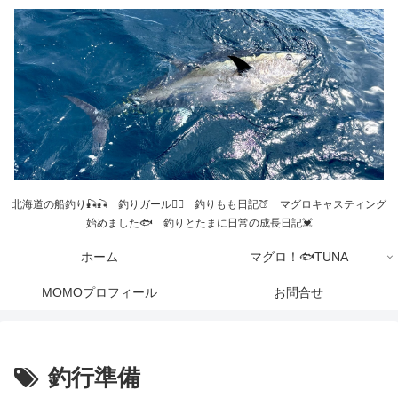
北海道の船釣り🎣🎣 釣りガール💁‍♀️ 釣りもも日記🍑 マグロキャスティング
始めました🐟 釣りとたまに日常の成長日記💓
ホーム
マグロ！🐟TUNA
MOMOプロフィール
お問合せ
釣行準備