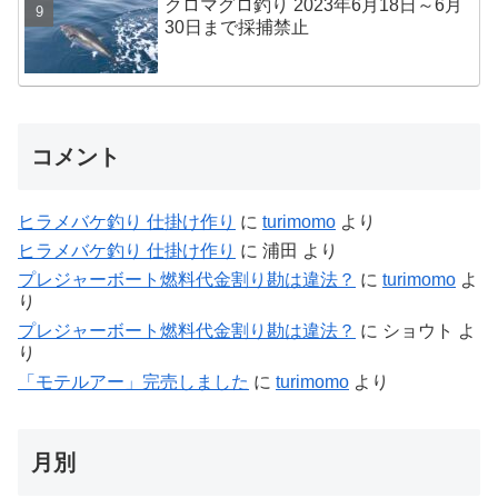
クロマグロ釣り 2023年6月18日～6月
30日まで採捕禁止
コメント
ヒラメバケ釣り 仕掛け作り
に
turimomo
より
ヒラメバケ釣り 仕掛け作り
に
浦田
より
プレジャーボート燃料代金割り勘は違法？
に
turimomo
よ
り
プレジャーボート燃料代金割り勘は違法？
に
ショウト
よ
り
「モテルアー」完売しました
に
turimomo
より
月別