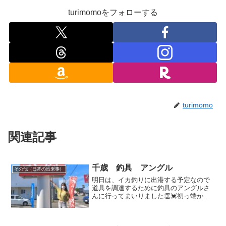
turimomoをフォローする
turimomo
関連記事
千歳 釣具 アングル
その他（日常の出来事）
明日は、イカ釣りに出港する予定なので
道具を調達するために釣具のアングルさ
んに行ってまいりました👏💓初っ端から
大興奮！！！！マグロ釣り用のルアーだ
らけ😍😍😍（イカ関係ない）何より、他
ではあまりお見かけしないウッドルアー