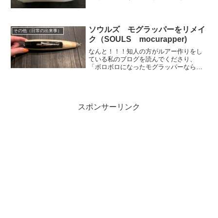
✨そこで、本日は釣り道具以外の持ち物
で常にバッグに入れている物をご紹介し
たいと思います💗 ・タオルタオルは脇役
ですが、釣りの時にない...
ソウルズ モグラッパーをリメイ
その他（日常の出来事）
ク（SOULS mocurapper)
なんと！！！知人の方がルアー作りをし
ている私のブログを読んでくださり、
「ボロボロになったモグラッパーならあ
げるから、リメイクしてみたら？」とモ
グラッパーを頂きました🙇‍♀️🧡ちなみに、
このモグラッパー６０キロぐらいのクロ
マグロを釣り上げた実...
スポンサーリンク