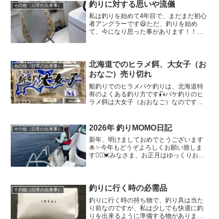
もいっぱい❣️❣️ロッド...
釣りに対する思いや流儀
その他（日常の出来事）
私は釣りを始めて4年目で、まだまだ初心
者アングラーです😃ただ、釣りを始め
て、今になり思った事があります！！そ
れは、人それぞれ釣りに対する思いや、
流儀があるんだなぁという事です😊釣り
に対しての思いでは、、、「釣りが出来
るだけで楽しいと思える。...
北海道でのヒラメ餌、大女子（お
その他（日常の出来事）
おなご）売り切れ
船釣りでのヒラメバケ釣りは、北海道特
有のよくある釣り方です🎣バケ釣りのヒ
ラメ餌は大女子（おおなご）なのです
が、その大女子が札幌市内売り切れなの
です😱😱大女子とは、全国区での標準名
はイカナゴの稚魚！日本全国で呼び名が
2026年 釣りMOMO日記
その他（日常の出来事）
違うらしく、「イカナゴ、カ...
新年、明けましておめでとうございます
🎍✨今年もどうぞよろしくお願い致しま
す🙇‍♀️💓みなさま、お正月はゆっくりお過
ごししていますか？✨私は、しばらく釣
りに行けていない期間があり、ウズウズ
過ごしています😬2026年を迎え、早速、
毎年恒例になり...
釣りに行く時の必需品
その他（日常の出来事）
釣りに行く時の持ち物で、釣り具は当た
り前なのですが、私は少しでも快適に釣
りを出来るように準備する物があります