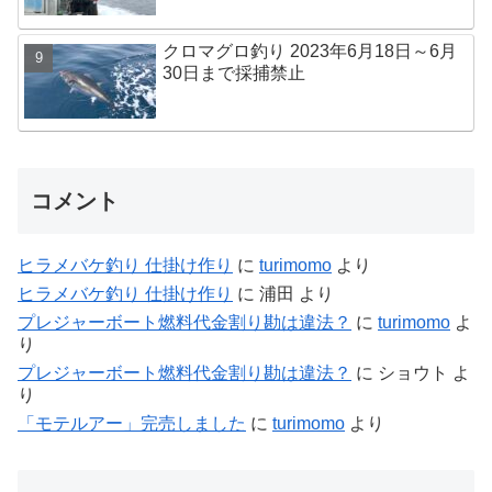
クロマグロ釣り 2023年6月18日～6月
30日まで採捕禁止
コメント
ヒラメバケ釣り 仕掛け作り
に
turimomo
より
ヒラメバケ釣り 仕掛け作り
に
浦田
より
プレジャーボート燃料代金割り勘は違法？
に
turimomo
よ
り
プレジャーボート燃料代金割り勘は違法？
に
ショウト
よ
り
「モテルアー」完売しました
に
turimomo
より