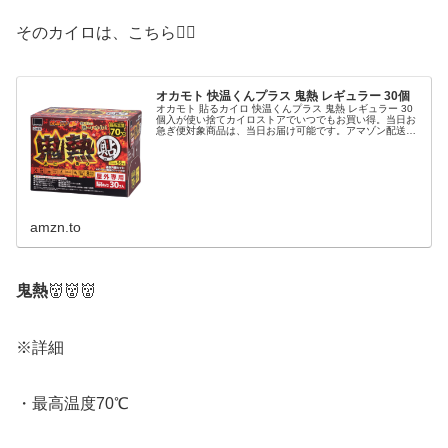
そのカイロは、こちら💁‍♀️
オカモト 快温くんプラス 鬼熱 レギュラー 30個
オカモト 貼るカイロ 快温くんプラス 鬼熱 レギュラー 30
個入が使い捨てカイロストアでいつでもお買い得。当日お
急ぎ便対象商品は、当日お届け可能です。アマゾン配送商
品は、通常配送無料（一部除く）。
amzn.to
鬼熱
👹👹👹
※詳細
・最高温度70℃