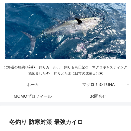
北海道の船釣り🎣🎣 釣りガール💁‍♀️ 釣りもも日記🍑 マグロキャスティング
始めました🐟 釣りとたまに日常の成長日記💓
ホーム
マグロ！🐟TUNA
MOMOプロフィール
お問合せ
冬釣り 防寒対策 最強カイロ