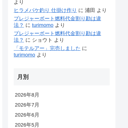
より
ヒラメバケ釣り 仕掛け作り
に
浦田
より
プレジャーボート燃料代金割り勘は違
法？
に
turimomo
より
プレジャーボート燃料代金割り勘は違
法？
に
ショウト
より
「モテルアー」完売しました
に
turimomo
より
月別
2026年8月
2026年7月
2026年6月
2026年5月