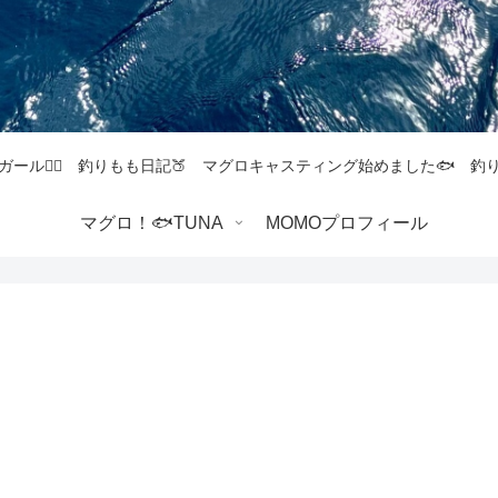
ガール💁‍♀️ 釣りもも日記🍑 マグロキャスティング始めました🐟 
マグロ！🐟TUNA
MOMOプロフィール