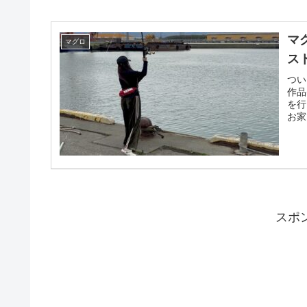
マ
マグロ
ス
つい
作品
を行
お家
スポ