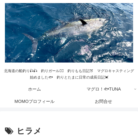
北海道の船釣り🎣🎣 釣りガール💁‍♀️ 釣りもも日記🍑 マグロキャスティング
始めました🐟 釣りとたまに日常の成長日記💓
ホーム
マグロ！🐟TUNA
MOMOプロフィール
お問合せ
ヒラメ