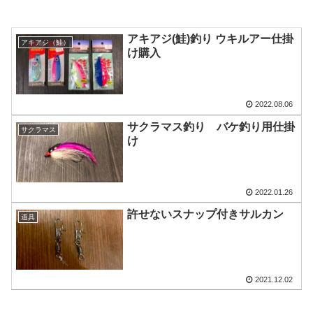
アキアジ(鮭)釣り ウキルアー仕掛
アキアジ（鮭）
け購入
2022.08.06
サクラマス釣り バケ釣り用仕掛
サクラマス
け
2022.01.26
許せないスナップ付きサルカン
道具
2021.12.02