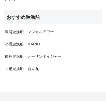
おすすめ遊漁船
豊浦遊漁船 マジカルアワー
小樽遊漁船 MARIO
積丹遊漁船 ノーザンボイジャーⅡ
白老遊漁船 新栄丸