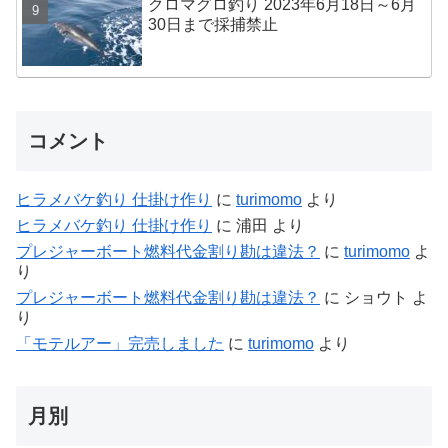
クロマグロ釣り 2023年6月18日～6月
30日まで採捕禁止
コメント
ヒラメバケ釣り 仕掛け作り
に
turimomo
より
ヒラメバケ釣り 仕掛け作り
に
浦田
より
プレジャーボート燃料代金割り勘は違法？
に
turimomo
よ
り
プレジャーボート燃料代金割り勘は違法？
に
ショウト
よ
り
「モテルアー」完売しました
に
turimomo
より
月別