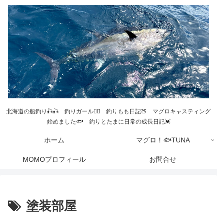
北海道の船釣り🎣🎣 釣りガール💁‍♀️ 釣りもも日記🍑 マグロキャスティング
始めました🐟 釣りとたまに日常の成長日記💓
ホーム
マグロ！🐟TUNA
MOMOプロフィール
お問合せ
塗装部屋