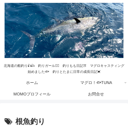
北海道の船釣り🎣🎣 釣りガール💁‍♀️ 釣りもも日記🍑 マグロキャスティング
始めました🐟 釣りとたまに日常の成長日記💓
ホーム
マグロ！🐟TUNA
MOMOプロフィール
お問合せ
根魚釣り