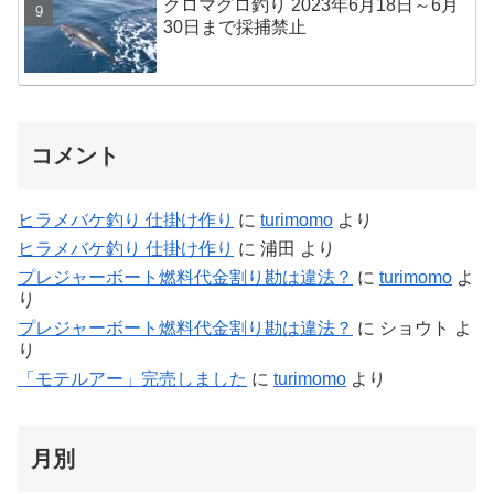
クロマグロ釣り 2023年6月18日～6月
30日まで採捕禁止
コメント
ヒラメバケ釣り 仕掛け作り
に
turimomo
より
ヒラメバケ釣り 仕掛け作り
に
浦田
より
プレジャーボート燃料代金割り勘は違法？
に
turimomo
よ
り
プレジャーボート燃料代金割り勘は違法？
に
ショウト
よ
り
「モテルアー」完売しました
に
turimomo
より
月別