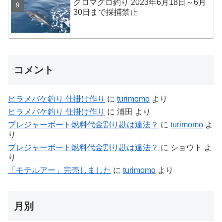
クロマグロ釣り 2023年6月18日～6月
30日まで採捕禁止
コメント
ヒラメバケ釣り 仕掛け作り
に
turimomo
より
ヒラメバケ釣り 仕掛け作り
に
浦田
より
プレジャーボート燃料代金割り勘は違法？
に
turimomo
よ
り
プレジャーボート燃料代金割り勘は違法？
に
ショウト
よ
り
「モテルアー」完売しました
に
turimomo
より
月別