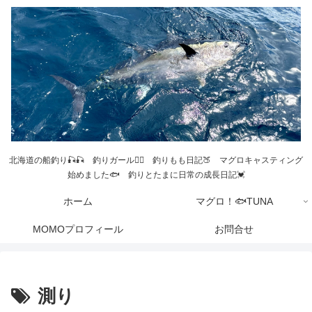
北海道の船釣り🎣🎣 釣りガール💁‍♀️ 釣りもも日記🍑 マグロキャスティング
始めました🐟 釣りとたまに日常の成長日記💓
ホーム
マグロ！🐟TUNA
MOMOプロフィール
お問合せ
測り