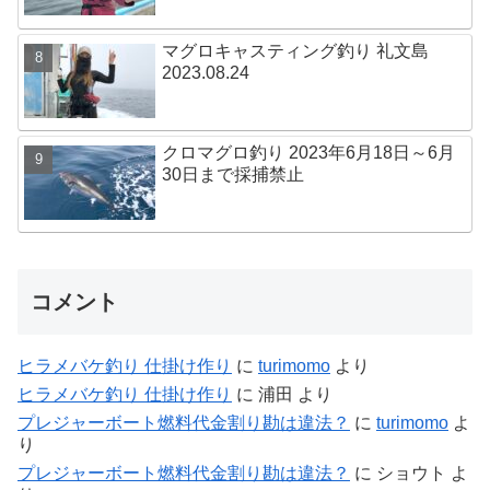
マグロキャスティング釣り 礼文島
2023.08.24
クロマグロ釣り 2023年6月18日～6月
30日まで採捕禁止
コメント
ヒラメバケ釣り 仕掛け作り
に
turimomo
より
ヒラメバケ釣り 仕掛け作り
に
浦田
より
プレジャーボート燃料代金割り勘は違法？
に
turimomo
よ
り
プレジャーボート燃料代金割り勘は違法？
に
ショウト
よ