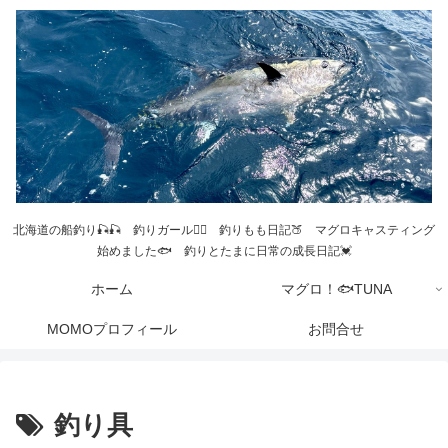
北海道の船釣り🎣🎣 釣りガール💁‍♀️ 釣りもも日記🍑 マグロキャスティング
始めました🐟 釣りとたまに日常の成長日記💓
ホーム
マグロ！🐟TUNA
MOMOプロフィール
お問合せ
釣り具