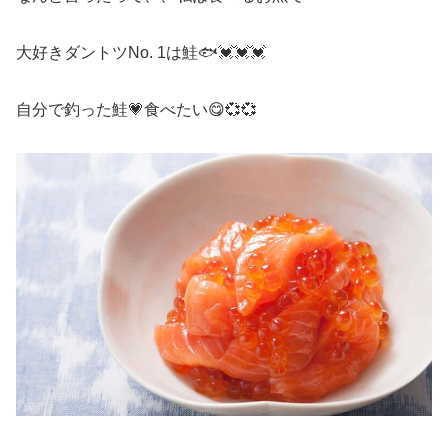
大好きダントツNo. 1は鮭🐟💓💓💓
自分で釣った鮭💗食べたい😋💞💞