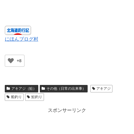
にほんブログ村
+8
アキアジ（鮭）
その他（日常の出来事）
アキアジ
船釣り
鮭釣り
スポンサーリンク