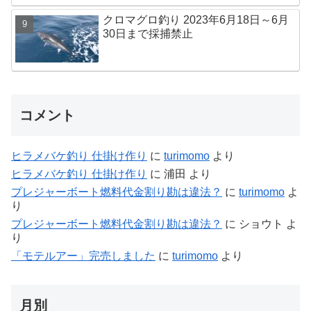
クロマグロ釣り 2023年6月18日～6月
30日まで採捕禁止
コメント
ヒラメバケ釣り 仕掛け作り
に
turimomo
より
ヒラメバケ釣り 仕掛け作り
に
浦田
より
プレジャーボート燃料代金割り勘は違法？
に
turimomo
よ
り
プレジャーボート燃料代金割り勘は違法？
に
ショウト
よ
り
「モテルアー」完売しました
に
turimomo
より
月別