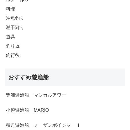
料理
沖魚釣り
潮干狩り
道具
釣り堀
釣行後
おすすめ遊漁船
豊浦遊漁船 マジカルアワー
小樽遊漁船 MARIO
積丹遊漁船 ノーザンボイジャーⅡ