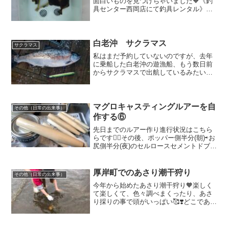
面白いものを見つけちゃいました🧡《釣
具センター西岡店にて釣具レンタル》記
載を見る限り、ほとんど船釣り用です
が、※ロッド 料金・ソイ、マス、ソウ
ハチ、ヒラメ用船竿 1,000円～3,000円・
タラ、ブリ、ヤ...
白老沖 サクラマス
サクラマス
私はまだ予約していないのですが、去年
に乗船した白老沖の遊漁船、もう数日前
からサクラマスで出航しているみたいで
す😍😍しかも、先日はすでに2.7キロが釣
れたみたい❣️外道のスケソウタラが大変多
く、サクラマスが来る前にスケソウダラ
がバンバン来るの...
マグロキャスティングルアーを自
その他（日常の出来事）
作する⑥
先日までのルアー作り進行状況はこちら
らです💁‍♀️その後、ポッパー側半分(朝)⇨お
尻側半分(夜)のセルロースセメントドブ漬
けを7回繰り返しました😳😳ただのドブ漬
けと言いながらも、朝夜なのでこの作業
なかなか大変😱さらに、臭すぎるため途
厚岸町でのあさり潮干狩り
その他（日常の出来事）
中から物...
今年から始めたあさり潮干狩り🧡楽しく
て楽しくて、色々調べまくったり、あさ
り採りの事で頭がいっぱい🥰❣️どこであさ
り潮干狩りができるのかなぁと、調べて
いると、すんごい所を見つけちゃいまし
た😍😍「厚岸町」のあさり潮干狩り💗厚