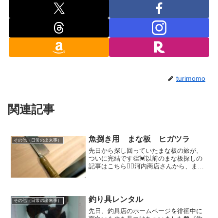
turimomo
関連記事
魚捌き用 まな板 ヒガツラ
その他（日常の出来事）
先日から探し回っていたまな板の旅が、
ついに完結です👏💓以前のまな板探しの
記事はこちら💁‍♀️河内商店さんから、まな
板が完成とのご連絡がありました👏💓大
喜びで引き取りへ🏃🏻‍♀️💗先日は、良いま
な板木材が見つかって良かったと大満足
していたので...
釣り具レンタル
その他（日常の出来事）
先日、釣具店のホームページを徘徊中に