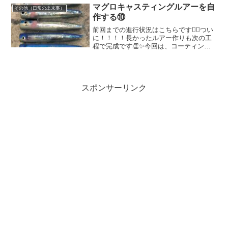
岸町と言えば、思い出...
マグロキャスティングルアーを自
その他（日常の出来事）
作する⑩
前回までの進行状況はこちらです💁‍♀️つい
に！！！！長かったルアー作りも次の工
程で完成です👏✨今回は、コーティング
作業💪最初のドブ漬けをセルロースセメ
ントで行い、最後のコーティングドブ漬
けもセルロースセメントで行いたかった
のですが、最初と最...
スポンサーリンク