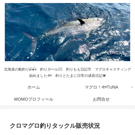
北海道の船釣り🎣🎣 釣りガール💁‍♀️ 釣りもも日記🍑 マグロキャスティング
始めました🐟 釣りとたまに日常の成長日記💓
ホーム
マグロ！🐟TUNA
MOMOプロフィール
お問合せ
クロマグロ釣りタックル販売状況