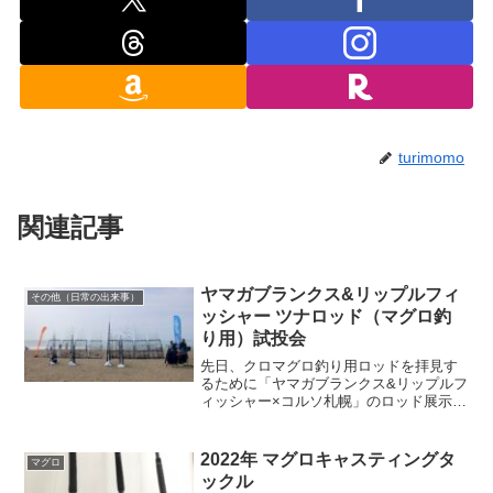
turimomo
関連記事
ヤマガブランクス&リップルフィ
その他（日常の出来事）
ッシャー ツナロッド（マグロ釣
り用）試投会
先日、クロマグロ釣り用ロッドを拝見す
るために「ヤマガブランクス&リップルフ
ィッシャー×コルソ札幌」のロッド展示受
注会にお邪魔いたしました😃その日に頂
いたカタログを毎日熟読💓💓そのうちカ
タログをみているだけでは、満足出来な
2022年 マグロキャスティングタ
マグロ
くなってきてしまい、...
ックル