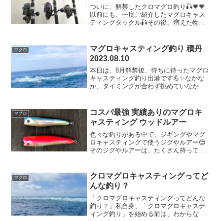
ついに、解禁したクロマグロ釣り🎣💗💗
以前にも、一度ご紹介したマグロキャス
ティングタックル🎣その後、増えた物や
PEの巻き直しなどもあり、だいぶ変わっ
たので、本日は、今年のマグロキャステ
ィングに挑むタックルを全てまとめてご
マグロキャスティング釣り 積丹
マグロ
紹介したいと思います☺...
2023.08.10
本日は、8月解禁後、待ちに待ったマグロ
キャスティング釣り出港です💪✨なかな
か、タイミングが合わず挑めていなかっ
たので、夢にクロマグロが出没する日々
でした🙈🙈久しぶりすぎるマグロキャス
ティング釣り🎣💓晴天猛暑の中、出港🎣
コスパ最強 実績ありのマグロキ
マグロ
✨本日は、試作で出来上...
ャスティング ウッドルアー
色々な釣りがある中で、ジギングやマグ
ロキャスティングで使うジグやルアー😊
そのジグやルアーは、たくさん持ってい
ても、なぜか、、、、「運命を感じて、
この色釣れそう😳💓」「この形なら釣れ
そう️👏🧡」などなど、いくらでも欲しく
クロマグロキャスティングってど
マグロ
なってしまう物です😁💗...
んな釣り？
「クロマグロキャスティングってどんな
釣り？」私自身、「クロマグロキャステ
ィング釣り」を始める前は、わからない