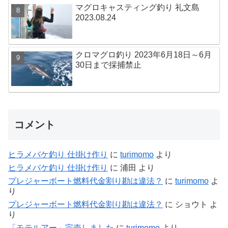
マグロキャスティング釣り 礼文島
2023.08.24
クロマグロ釣り 2023年6月18日～6月
30日まで採捕禁止
コメント
ヒラメバケ釣り 仕掛け作り
に
turimomo
より
ヒラメバケ釣り 仕掛け作り
に
浦田
より
プレジャーボート燃料代金割り勘は違法？
に
turimomo
よ
り
プレジャーボート燃料代金割り勘は違法？
に
ショウト
よ
り
「モテルアー」完売しました
に
turimomo
より