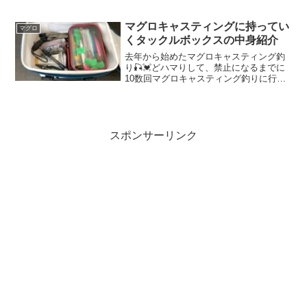
事だらけで、YouTubeをみてみたり、調
べまくってもイマイチわからずじまいの
まま、いきなり釣行に挑みました🙈そん
マグロキャスティングに持ってい
マグロ
な事をふと思い出し...
くタックルボックスの中身紹介
去年から始めたマグロキャスティング釣
り🎣💓どハマりして、禁止になるまでに
10数回マグロキャスティング釣りに行っ
たのですが、何度か行くうちに、キャス
ティングする際に荷物が邪魔にならない
よう最小限の持ち物を心がけるようにな
りました😊そこで、本日...
スポンサーリンク