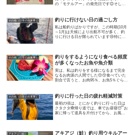
の「モテルアー」の発売日です😊そし
て、その販売に向けて今着々と準備を進
めている段階です💪まずは、プチプチを
入手しました✨傷がつかないようにプチ
釣りに行けない日の過ごし方
その他（日常の出来事）
プチに包み発送するため...
私は船釣りばかりですが、この時期(10月
～1月)は天候により出航不可が多く、釣
りに行ける日が限られています😢特に、
おNEWロッドや新しいジグ、新しいルア
ーなど、とにかく新しい道具や服装だと
尚更使いたくて使いたくてうずうずして
しまいます🥰🥰そ...
釣りをするようになり食べる頻度
その他（日常の出来事）
が多くなったお魚や魚介類
実は、私は釣りをする様になるまで完全
なるお肉派の人間でした😚😚食べていた
割合で言うと、お肉95％、お魚5％ぐらい
の割合でした😁❣️ところが、自分で釣りを
する様になり自分で釣ったお魚を食べて
みたい衝動にかられて、焼いたり、煮た
釣りに行った日の疲れ軽減対策
その他（日常の出来事）
り、時々お刺身も...
最初の頃は、とにかく釣りに行った日は
クタクタ🙈帰り道では、車でお昼寝😴お
家に帰って道具を片付けてから、お風呂
に入り夕食を食べるのですが、寝落ちし
そうになりながら目を瞑って食べる始末
でした😨最近は、色々と対策を考え、だ
いぶコントロール出来るよ...
アキアジ（鮭）釣り用ウキルアー
アキアジ（鮭）