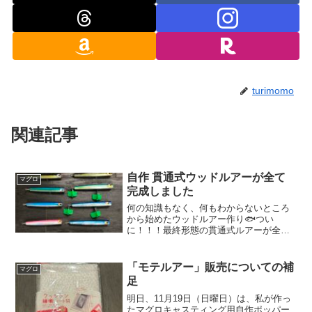
turimomo
関連記事
自作 貫通式ウッドルアーが全て
マグロ
完成しました
何の知識もなく、何もわからないところ
から始めたウッドルアー作り🐟つい
に！！！最終形態の貫通式ルアーが全て
完成いたしました👏✨本当は、マグロシ
ーズン開幕までの5月下旬には完成させた
かったのですが、思ったより、最後のト
「モテルアー」販売についての補
マグロ
ップコート乾燥の硬化待ちで...
足
明日、11月19日（日曜日）は、私が作っ
たマグロキャスティング用自作ポッパー