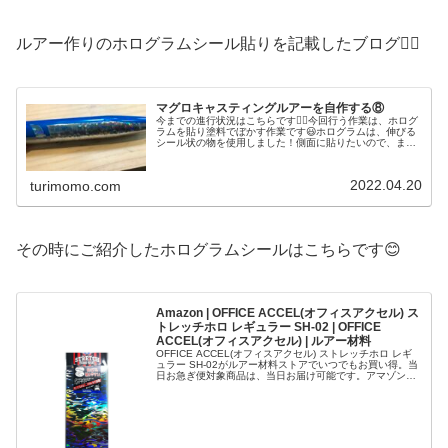
ルアー作りのホログラムシール貼りを記載したブログ💁‍♀️
マグロキャスティングルアーを自作する⑧
今までの進行状況はこちらです💁‍♀️今回行う作業は、ホログ
ラムを貼り塗料でぼかす作業です😃ホログラムは、伸びる
シール状の物を使用しました！側面に貼りたいので、まず
は、貼りたい形の型紙を作ります✨その型紙を作るため
に、マスキングテープをルアー...
2022.04.20
turimomo.com
その時にご紹介したホログラムシールはこちらです😊
Amazon | OFFICE ACCEL(オフィスアクセル) ス
トレッチホロ レギュラー SH-02 | OFFICE
ACCEL(オフィスアクセル) | ルアー材料
OFFICE ACCEL(オフィスアクセル) ストレッチホロ レギ
ュラー SH-02がルアー材料ストアでいつでもお買い得。当
日お急ぎ便対象商品は、当日お届け可能です。アマゾン配
送商品は、通常配送無料（一部除く）。