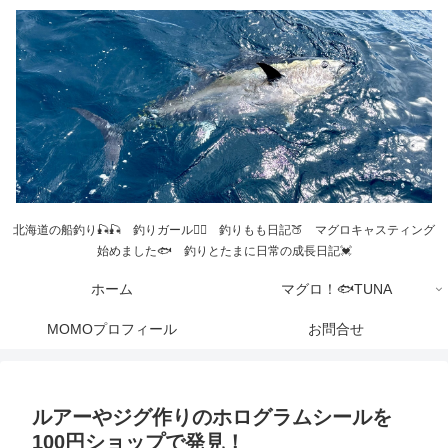
北海道の船釣り🎣🎣 釣りガール💁‍♀️ 釣りもも日記🍑 マグロキャスティング
始めました🐟 釣りとたまに日常の成長日記💓
ホーム
マグロ！🐟TUNA
MOMOプロフィール
お問合せ
ルアーやジグ作りのホログラムシールを
100円ショップで発見！