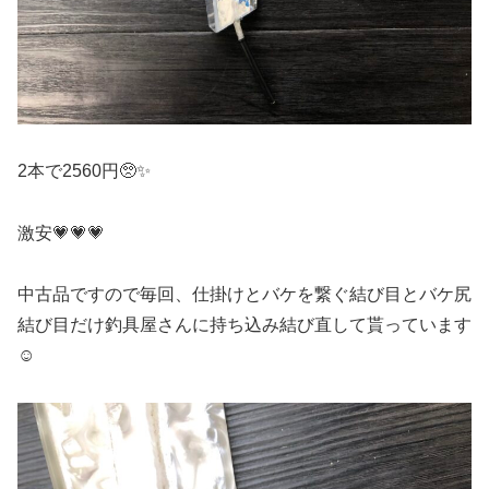
2本で2560円🥺✨
激安💗💗💗
中古品ですので毎回、仕掛けとバケを繋ぐ結び目とバケ尻
結び目だけ釣具屋さんに持ち込み結び直して貰っています
☺️