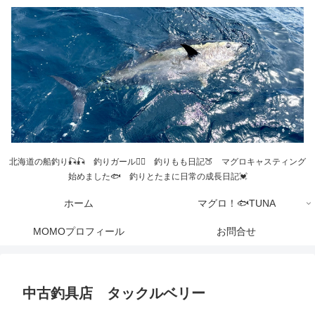
北海道の船釣り🎣🎣 釣りガール💁‍♀️ 釣りもも日記🍑 マグロキャスティング
始めました🐟 釣りとたまに日常の成長日記💓
ホーム
マグロ！🐟TUNA
MOMOプロフィール
お問合せ
中古釣具店 タックルベリー