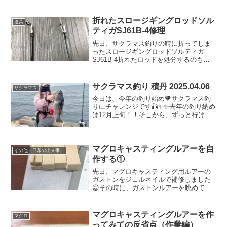
ツNo. 1ノブナガさま🤴🤴ボーズレスTG
ノブナガ 180gブリ釣りの時は、凄く凄
くお気に入りで...
折れたスロージギングロッドソル
道具
ティガSJ61B-4修理
先日、サクラマス釣りの時に折ってしま
ったスロージギングロッドソルティガ
SJ61B-4折れたロッドを処分するのも勿
体無いし、無事に保険金もおりたので釣
具屋さんに持って行きました😁そして、
「短くなっても良いので、折れた先にガ
サクラマス釣り 積丹 2025.04.06
サクラマス
イドを付けて下さい...
今日は、今年の釣り始め🧡サクラマス釣
りにチャレンジです🎣✨✨去年の釣り納め
は12月上旬！！そこから、ずっと行けて
いなかったので、約4ヶ月ぶりの釣りなの
です💪💓決まった日から天候確認と釣果
情報を調べまくる日々を過ごしておりま
した🤭✨ところが、...
マグロキャスティングルアーを自
その他（日常の出来事）
作する①
先日、マグロキャスティング用ルアーの
ガストンをジェルネイルで補修しました
😊その時に、ガストンルアーを眺めてい
て思ってしまったのです！！！これ、頑
張れば作れるかも😳😳🧡私は、子供の頃
から図工が大好き😁❤️しかも、自分で作
マグロキャスティングルアーを作
マグロ
ったルアーでクロマグロ...
ってみての反省点（作業編）