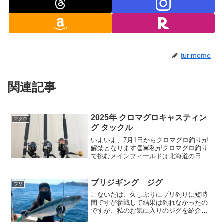
turimomo
関連記事
2025年 クロマグロキャスティン
マグロ
グ タックル
いよいよ、7月1日からクロマグロ釣りが
解禁となります👏💓私がクロマグロ釣り
で挑むメインフィールドは北海道の日本
海側、積丹です💪✨ついに、シーズン到
来予感🥹💖💖それに伴い、クロマグロキ
ャスティング用タックルの準備が完了し
ブリジギング ジグ
ブリ
たため、今年のクロマグ...
こないだは、久しぶりにブリ釣りに短時
間ですが参戦して結果は釣れなかったの
ですが、私のお気に入りのジグを紹介し
たいと思います😊私のお気に入りダント