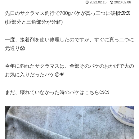
2022.02.15
2023.02.06
先日のサクラマス釣行で700gバケが真っ二つに破損🙈🙈
(錘部分と三角部分が分解)
一度、接着剤を使い修理したのですが、すぐに真っ二つに
元通り😱
今年に釣れたサクラマスは、全部そのバケのおかげで大の
お気に入りだったバケ😢💗
まだ、壊れていなかった時のバケはこちら🥲🥲