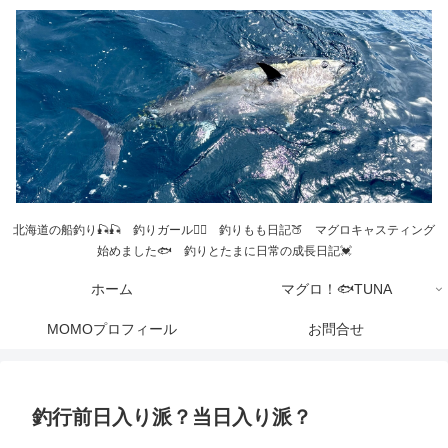
北海道の船釣り🎣🎣 釣りガール💁‍♀️ 釣りもも日記🍑 マグロキャスティング
始めました🐟 釣りとたまに日常の成長日記💓
ホーム
マグロ！🐟TUNA
MOMOプロフィール
お問合せ
釣行前日入り派？当日入り派？