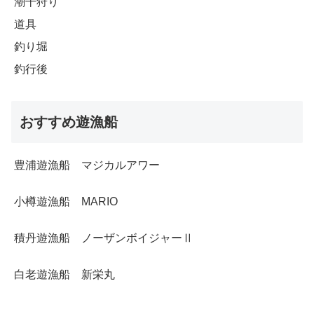
潮干狩り
道具
釣り堀
釣行後
おすすめ遊漁船
豊浦遊漁船 マジカルアワー
小樽遊漁船 MARIO
積丹遊漁船 ノーザンボイジャーⅡ
白老遊漁船 新栄丸