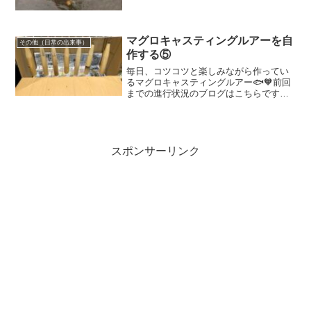
り潮干狩りができるのかなぁと、調べて
いると、すんごい所を見つけちゃいまし
た😍😍「厚岸町」のあさり潮干狩り💗厚
岸町と言えば、思い出...
マグロキャスティングルアーを自
その他（日常の出来事）
作する⑤
毎日、コツコツと楽しみながら作ってい
るマグロキャスティングルアー🐟🧡前回
までの進行状況のブログはこちらです💁‍♀️
木材を削り、ワイヤーを通し、錘の調節
も出来たルアー達が10本溜まったので塗
装に突入👏✨✨ついに、セルロースセメン
トでドブ漬け開...
スポンサーリンク