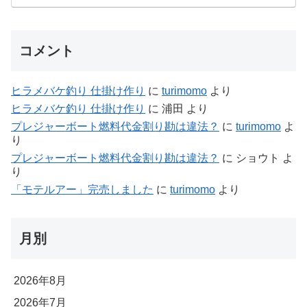
コメント
ヒラメバケ釣り 仕掛け作り
に
turimomo
より
ヒラメバケ釣り 仕掛け作り
に
浦田
より
プレジャーボート燃料代金割り勘は違法？
に
turimomo
よ
り
プレジャーボート燃料代金割り勘は違法？
に
ショウト
よ
り
「モテルアー」完売しました
に
turimomo
より
月別
2026年8月
2026年7月