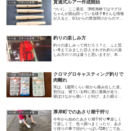
ました😳💓そこで、改め...
貫通式ルアー作成開始
その他（日常の出来事）
ついに、ここ最近、津軽海峡ではマグロ
ちゃんが跳ね回っている様子❣️そんな情報
が入ると、6/1からの禁漁明けからのマグ
ロ釣りシーズン待ち遠しいです🧡秋田や
山形、青森の日本海側では、解禁明けか
らすぐに良い釣果が聞こえてきそうです
😍私が今年、主戦...
釣りの楽しみ方
その他（日常の出来事）
釣りの楽しみって何だろう？と、ふと思
い考えてみました😊人それぞれ釣りの楽
しみ方のツボは違うと思いますが、本日
は、私が思う釣りの楽しさを記載したい
と思います✨※どこで何を釣るかを考え
る私の場合は、漠然とした「マグロが釣
りたい」とかです😂笑〇〇...
クロマグロキャスティング釣りで
その他（日常の出来事）
肉離れ
実は、1週間くらい前から痛み出した首。
初日は、寝ている時に首に激痛が走り、
寝ぼけながら痛い！と叫び、また眠りに
ついたのですが、その日、起きた時に
は、首動かせず横を向くにも一苦労でロ
ボット状態😱最初は、寝違えたのかなぁ
厚岸町でのあさり潮干狩り
その他（日常の出来事）
とそんなに気にしていませ...
今年から始めたあさり潮干狩り🧡楽しく
て楽しくて、色々調べまくったり、あさ
り採りの事で頭がいっぱい🥰❣️どこであさ