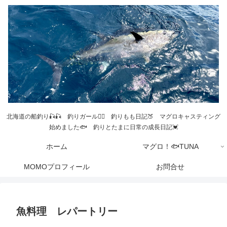
北海道の船釣り🎣🎣 釣りガール💁‍♀️ 釣りもも日記🍑 マグロキャスティング
始めました🐟 釣りとたまに日常の成長日記💓
ホーム
マグロ！🐟TUNA
MOMOプロフィール
お問合せ
魚料理 レパートリー