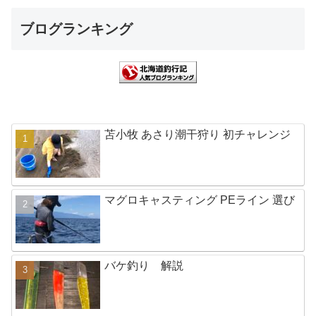
ブログランキング
苫小牧 あさり潮干狩り 初チャレンジ
マグロキャスティング PEライン 選び
バケ釣り 解説