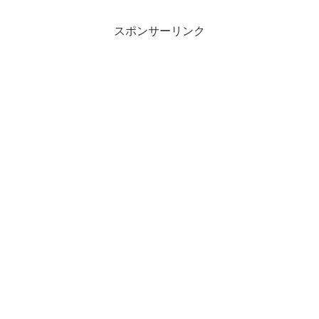
駆け巡っていました🤔🧡そして、以前、
あさり潮干狩りで採ったあ...
スポンサーリンク