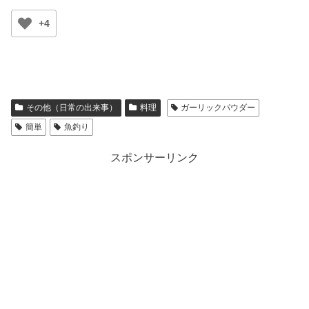
+4
その他（日常の出来事）
料理
ガーリックパウダー
簡単
魚釣り
スポンサーリンク