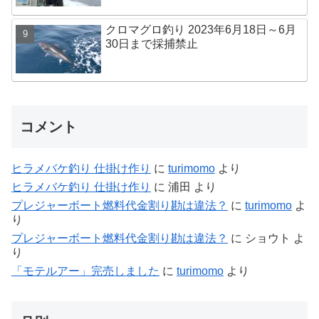
クロマグロ釣り 2023年6月18日～6月
30日まで採捕禁止
コメント
ヒラメバケ釣り 仕掛け作り
に
turimomo
より
ヒラメバケ釣り 仕掛け作り
に
浦田
より
プレジャーボート燃料代金割り勘は違法？
に
turimomo
よ
り
プレジャーボート燃料代金割り勘は違法？
に
ショウト
よ
り
「モテルアー」完売しました
に
turimomo
より