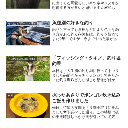
に出てくる可愛らしいキツネやタヌキを
想像する方が多いと思います☺️💓私も釣
りに行く途中、何度もキツネやタヌキに
遭遇した事があります👏たまらなく可愛
くてほっこり😚🧡大きさは、キツネは、
魚種別の好きな釣り
その他（日常の出来事）
中～小型犬位！タヌキは...
釣りと言っても魚種などにより色々な釣
り方がある釣り🎣💓私は、釣りを始めて
まだ4年目ですが、今までやった事がある
釣りは、全て楽しかったし釣り自体が好
きです😊🧡本日は、その中でも私が特に
好きな釣りを魚種別にご紹介したいと思
います☺️・ヒラメヒラ...
「フィッシング・タキノ」釣り堀
その他（日常の出来事）
釣果
本日は、人生初の釣り堀に行ってまいり
ました🎣前々からチャレンジしてみたか
った釣り堀🎣どんな感じか想像が付かな
く楽しみにしていた日です💗本日、お邪
魔した釣り堀は、こちら💁‍♀️国営滝野すず
らん丘陵公園にある「フィッシング・タ
採ったあさりでボンゴレ炊き込み
料理
キノ」です💛ヤマメ...
ご飯を作りました
先日、待望の夜間あさり潮干狩りに挑み
ました💗下調べした通り、この時期は夜
の干潮時はしっかり潮が引いていて穴掘
り放題💪✨帰り道では、たくさん採れた
あさりたちで何を作ろかと、ずっと頭を