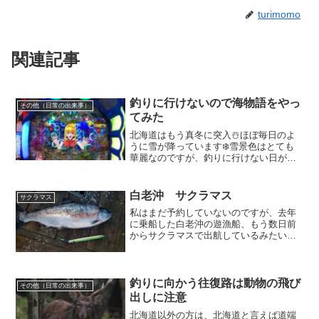
turimomo
関連記事
釣りに行けないので海物語をやっ
その他（日常の出来事）
てみた
北海道はもう真冬に突入☃️ほぼ毎日のよ
うに雪が降っています❄️雪景色はとても
華麗なのですが、釣りに行けない日が続
き、むしゃくしゃするので人生初のパチ
ンコに行ってみました😁🤍何の根拠もな
いのですが、もう勝つ妄想しか出来ずに
白老沖 サクラマス
サクラマス
ワクワク🧡もちろん、...
私はまだ予約していないのですが、去年
に乗船した白老沖の遊漁船、もう数日前
からサクラマスで出航しているみたいで
す😍😍しかも、先日はすでに2.7キロが釣
れたみたい❣️外道のスケソウタラが大変多
く、サクラマスが来る前にスケソウダラ
がバンバン来るの...
釣りに向かう往復路は動物の飛び
その他（日常の出来事）
出しに注意
北海道以外の方は、北海道と言えば道端