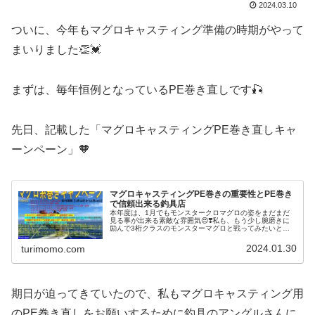
2024.03.10
ついに、今年もマグロキャスティング準備の時期がやって
まいりました👏💓
まずは、毎年恒例となっているPE巻き直しです🎣
先日、記載した「マグロキャスティングPE巻き直しキャ
ーンペーン」🧡
マグロキャスティングPE巻きの重要性とPE巻き
で信頼出来る釣具店
本年度は、1月でもモンスタークロマグロの姿をまだまだ
見る事が出来る素敵な雰囲気😍❣️私も、もう少し腕磨きに
励んで3桁クラスのモンスターマグロと戦ってみたいとい
う気持ちを秘めています😁🧡嬉しい事に私がマグロ釣りを
始めた当初より、確実にクロマグ...
2024.01.30
turimomo.com
期日が迫ってきていたので、私もマグロキャスティング用
のPE巻き直しをお願いするために釣具のアングルさんに