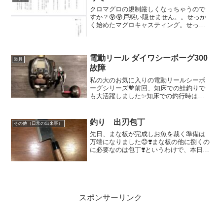
クロマグロの規制厳しくなっちゃうので
すか？😵😵戸惑い隠せません。。せっか
く始めたマグロキャスティング。せっか
く少しづつだけど勉強しながらもっと上
手くなろうと努力中だったのに。。。生
き物が相手な事だし仕方ない事はわかっ
ているけれどとっても残念...
電動リール ダイワシーボーグ300
道具
故障
私の大のお気に入りの電動リールシーボ
ーグシリーズ🧡前回、知床での鮭釣りで
も大活躍しました✨知床での釣行時は、
いつも通りの使用感で異常なし👌普通に
使えて帰宅後はいつものように水洗いし
ました😃先日の岩内ヒラメ釣りに持って
釣り 出刃包丁
その他（日常の出来事）
いこうとリールをロッドに...
先日、まな板が完成しお魚を裁く準備は
万端になりました😊❣️まな板の他に捌くの
に必要なのは包丁❣️というわけで、本日は
私の家にある、包丁のご紹介をしたいと
思います🥰私の家にはお魚裁き用出刃包
丁があります✨お魚釣りを始めた頃に親
戚の方にお魚をお...
スポンサーリンク