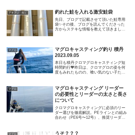
釣れた鮭を入れる激安鮭袋
アキアジ（鮭）
先日、ブログで記載させて頂いた鮭専用
袋✨その後、ブログを読んでくださった
方からステキな情報を教えて頂きました
😊その情報とは、、、なんと！！！激安
鮭袋👏💓💓💓近々、アキアジ釣りに行く
予定が出来たため早速、教えて頂いた所
へ行ってまいりました🧡札...
マグロキャスティング釣り 積丹
マグロ
2023.09.05
本日も積丹クロマグロキャスティング短
時間釣行🧡昨日は、クロマグロの姿を何
度もみれたものの、喰い気のない子たち
が多い1日でした😃今日こそ、クロマグロ
たちが腹ペコにお腹を減らしてくれてい
る事を願って出港🎣💓今日は、試作品の
マグロキャスティング リーダー
マグロ
青ルアーをメインで挑み...
の必要性とリーダーの太さと長さ
について
クロマグロキャスティングに必須のリー
ダー選びを徹底解説。PEラインとの組み
合わせ（PE6号〜12号）、推奨リーダー
太さ（140〜300lb）、最適な長さ（1.5〜
3m）のメリット・デメリットまで、実釣
経験をもとにわかりやすく紹介します。
うそ？？？
マグロ