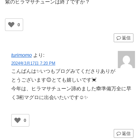
紫のヒラマサチューンは終了ですか？
0
返信
turimomo
より:
2024年3月17日 7:20 PM
こんばんは✨いつもブログみてくださりありが
とうございます😊とても嬉しいです💓
今年は、ヒラマサチューン諦めました🙈準備万全に早
く3桁マグロに出会いたいです☺️✨
0
返信