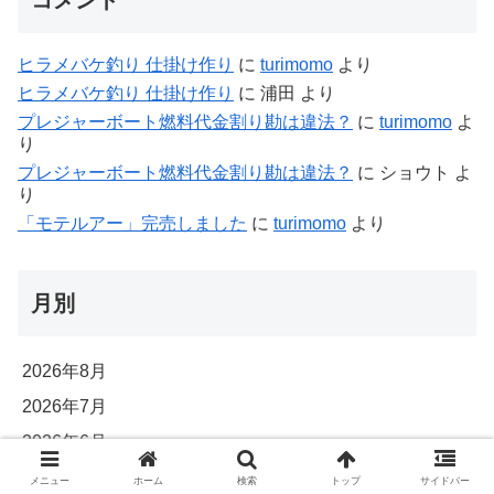
ヒラメバケ釣り 仕掛け作り
に
turimomo
より
ヒラメバケ釣り 仕掛け作り
に
浦田
より
プレジャーボート燃料代金割り勘は違法？
に
turimomo
よ
り
プレジャーボート燃料代金割り勘は違法？
に
ショウト
よ
り
「モテルアー」完売しました
に
turimomo
より
月別
2026年8月
2026年7月
2026年6月
2026年5月
メニュー
ホーム
検索
トップ
サイドバー