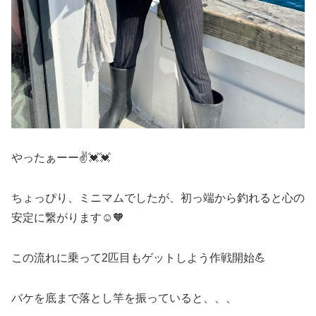
やったぁーー✌️💓💓
ちょっぴり、ミニマムでしたが、初っ端から釣れると心の
安定に繋がります☺️🧡
この流れに乗って2匹目もゲットしよう作戦開始💪
バケを底まで落とし竿を振っていると、、、