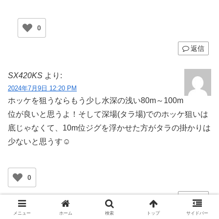
0
返信
SX420KS
より:
2024年7月9日 12:20 PM
ホッケを狙うならもう少し水深の浅い80m～100m
位が良いと思うよ！そして深場(タラ場)でのホッケ狙いは
底じゃなくて、10m位ジグを浮かせた方がタラの掛かりは
少ないと思うす☺
0
返信
メニュー
ホーム
検索
トップ
サイドバー