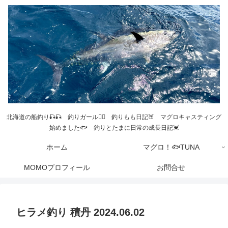
北海道の船釣り🎣🎣 釣りガール💁‍♀️ 釣りもも日記🍑 マグロキャスティング
始めました🐟 釣りとたまに日常の成長日記💓
ホーム
マグロ！🐟TUNA
MOMOプロフィール
お問合せ
ヒラメ釣り 積丹 2024.06.02