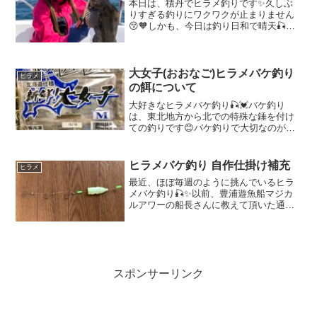
本日は、積丹でヒラメ釣りです✨久しぶ
りすぎる釣りにワクワクが止まりません
😚🧡しかも、今日は釣り日和で晴天🎣✨
ポカポカです😊バケ釣り大物ヒラメ狙い
で出港💪💪開始早々、一投目からバクバ
クっと当たりあり❣️半年ぶりのヒラメ釣り
の嬉しさで、当たりが...
大女子(おおなご)ヒラメバケ釣り
ヒラメ
の餌について
大好きなヒラメバケ釣り🎣💓バケ釣り
は、東北地方から北での特殊な錘を付け
ての釣りです😊バケ釣りで大切なのが餌
である「冷凍大女子」です🧡そこで、本
日は私の経験を踏まえてオススメの「冷
凍大女子」について記載したいと思いま
ヒラメバケ釣り 自作仕掛け補充
ヒラメ
す✨まず、全国のヒラメ釣り...
最近、ほぼ毎週のように挑んでいるヒラ
メバケ釣り🎣✨以前、豊浦遊魚船マジカ
ルアワーの船長さんに教えて頂いた通
り、仕掛けは毎回、必ず新品を使用💪💛
自作仕掛けで挑んでいます😊今では、使
用するヒラメバケ仕掛けは、全て自作し
た物です✨みよう見真似で作...
スポンサーリンク