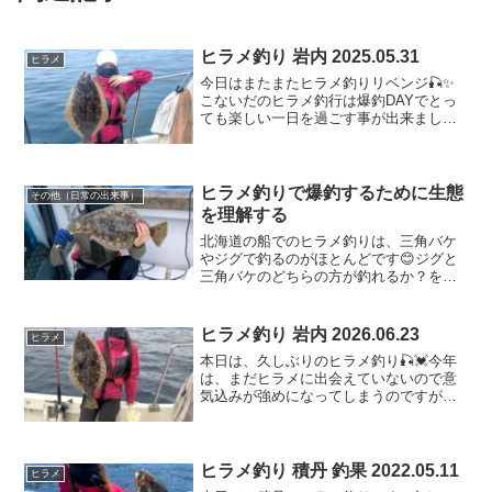
ヒラメ釣り 岩内 2025.05.31
ヒラメ
今日はまたまたヒラメ釣りリベンジ🎣✨
こないだのヒラメ釣行は爆釣DAYでとっ
ても楽しい一日を過ごす事が出来ました
☺️✨今日も爆釣気分を味わいたいと期待
を抱いて挑みます🥳🩷そして、先日のヒ
ラメ釣り中に気分転換の沖魚釣りで釣れ
たヤナギノマイ！！！...
ヒラメ釣りで爆釣するために生態
その他（日常の出来事）
を理解する
北海道の船でのヒラメ釣りは、三角バケ
やジグで釣るのがほとんどです😊ジグと
三角バケのどちらの方が釣れるか？を考
えると、実践や見ている限りでは、圧倒
的に三角バケでの餌釣りの方が釣れてい
る様な気がします✨バケ釣りについては
ヒラメ釣り 岩内 2026.06.23
ヒラメ
こちらのブログに記載して...
本日は、久しぶりのヒラメ釣り🎣💓今年
は、まだヒラメに出会えていないので意
気込みが強めになってしまうのですが、
お魚に殺気が伝わると釣れないお決まり
パターンがあるので、あまり貪欲やムキ
にならずに挑む事が目標です💪今日は、
ちょっぴり曇り空小雨の中...
ヒラメ釣り 積丹 釣果 2022.05.11
ヒラメ