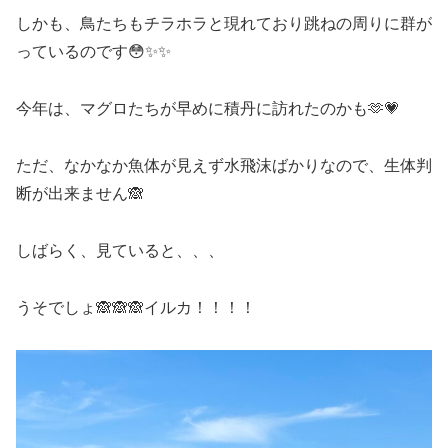
しかも、鳥たちもチラホラと現れており跳ねの周りに群が
っているのです😳✨✨
今年は、マグロたちが早めに積丹に訪れたのかも🫶💗
ただ、なかなか魚体が見えず水飛沫ばかりなので、生体判
断が出来ません🙈
しばらく、見ていると、、、
うそでしょ🙈🙈🙈イルカ！！！！