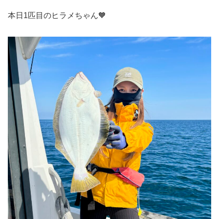
本日1匹目のヒラメちゃん🧡