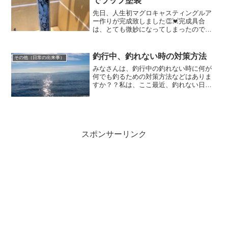
でラップ塗装
先日、人生初マグロキャスティングルア
ー作りが完成致しました👏💓完成具合
は、とても微妙になってしまったのです
が、なんとか無事に完成させることが出
来ました😊納得がいく物には、程遠い出
来栄えとはいえ、人生で初めて作ったル
釣行中、釣れない時の対策方法
その他（日常の出来事）
アー🎣💓まずは、しっかりと...
みなさんは、釣行中の釣れない時に何が
何でも釣るための対策方法などはありま
すか？？私は、ここ最近、釣れない日の
経験を多々しており、悔しい気持ちがた
んまり🙈🙈釣れない日もあると思いなが
らも、私は結構引きずるタイプなのです
😖そんな嫌な思いをしない...
スポンサーリンク