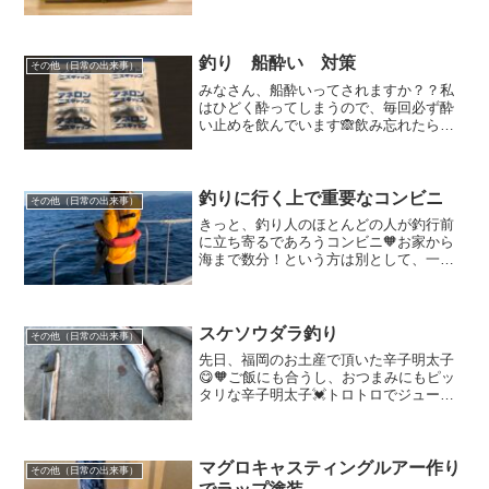
すが、苦戦しまくり😱エアブラシで鯉の
ぼりカラーを作ろうとしていたのです
が、私の塗装腕前では失敗続き🥲まず鯉
のぼりカラーを塗るため...
釣り 船酔い 対策
その他（日常の出来事）
みなさん、船酔いってされますか？？私
はひどく酔ってしまうので、毎回必ず酔
い止めを飲んでいます🙈飲み忘れたら大
変💦忘れてしまった時は、笑い事を抜き
にグルグル回っていてずっと頭の中で救
急車の音が流れており生死を彷徨ってお
りました🥲🥲しかも、ちょ...
釣りに行く上で重要なコンビニ
その他（日常の出来事）
きっと、釣り人のほとんどの人が釣行前
に立ち寄るであろうコンビニ🧡お家から
海まで数分！という方は別として、一時
間以上かかる様な場所での釣行では、私
は絶対にコンビニに立ち寄ります🏃‍♀️🏃‍♀️第
一にトイレ❣️船釣りばかりの私は、遊魚船
もトイレ...
スケソウダラ釣り
その他（日常の出来事）
先日、福岡のお土産で頂いた辛子明太子
😋🧡ご飯にも合うし、おつまみにもピッ
タリな辛子明太子💓トロトロでジューシ
ーな味わいで本当に美味しく頂きました
😋✨そこで、思った事があるのです！！
「自分で作った辛子明太子が食べたい❣️」
マダラは、船釣りでよ...
マグロキャスティングルアー作り
その他（日常の出来事）