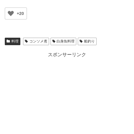
+20
料理
コンソメ煮
白身魚料理
船釣り
スポンサーリンク