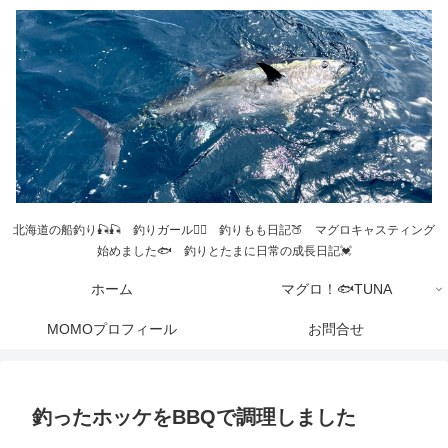
北海道の船釣り🎣🎣 釣りガール💁‍♀️ 釣りもも日記🍑 マグロキャスティング
始めました🐟 釣りとたまに日常の成長日記💓
ホーム
マグロ！🐟TUNA
MOMOプロフィール
お問合せ
釣ったホッケをBBQで調理しました