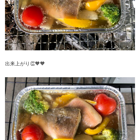
出来上がり👏🧡🧡