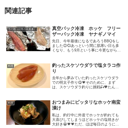
関連記事
真空パック冷凍 ホッケ フリー
その他（日常の出来事）
ザーパック冷凍 ヤナギノマイ
先日、今年最後になるであろうBBQをし
ました😊💞あっという間に肌寒い日も多
くなり、もう9月という事に今更ながらび
っくり😱😱釣りばかり行って、釣りの事
ばかり考えていたら時は過ぎていました
😨💓今までのBBQでは、マグロ、タラ、
釣ったスケソウダラで塩タラコ作
料理
ブリ、ソイ、ヤナギ...
り
去年から夢みていた釣ったスケソウダラ
での明太子作り😋💗そのために、まず
は、スケソウダラ釣りに挑戦🎣🧡たんま
り釣れたあとは、タラコを綺麗に取り除
きました💪✨すぐさま、一口味見してみ
たい勢いだったのですが、スケソウダラ
おつまみにピッタリなホッケ南蛮
料理
のタラコは、寄生虫が多いた...
漬け
私は、釣行中に外道でホッケが釣れても
大喜びしてしまうほどホッケの塩焼きが
大好き😁💗💗ただ、ほぼ毎日のようにホ