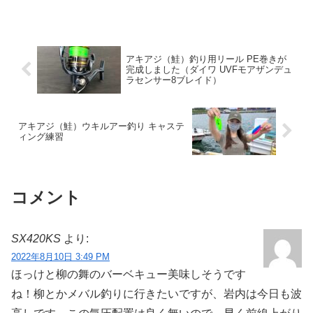
アキアジ（鮭）釣り用リール PE巻きが
完成しました（ダイワ UVFモアザンデュ
ラセンサー8ブレイド）
アキアジ（鮭）ウキルアー釣り キャステ
ィング練習
コメント
SX420KS
より:
2022年8月10日 3:49 PM
ほっけと柳の舞のバーベキュー美味しそうです
ね！柳とかメバル釣りに行きたいですが、岩内は今日も波