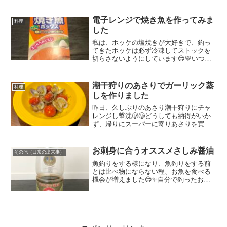
ッケの塩焼きを食べているとたまに違う
お料理のホッケが食べたいなぁと思って
しまいます😂そこで、最近どハマりして
電子レンジで焼き魚を作ってみま
料理
いるホッケ料理💗🍻ホッケ...
した
私は、ホッケの塩焼きが大好きで、釣っ
てきたホッケは必ず冷凍してストックを
切らさないようにしています😊💛いつも
塩焼きをする時は、冷凍のままフライパ
ンでじっくり時間をかけて焼き、自分の
好きな焼き加減になったところで完成😋
潮干狩りのあさりでガーリック蒸
料理
💗凄く美味しくて大満足な...
しを作りました
昨日、久しぶりのあさり潮干狩りにチャ
レンジし撃沈🥲🥲どうしても納得がいか
ず、帰りにスーパーに寄りあさりを買い
足しました😁帰宅後、全てのあさりの砂
抜きをして、早速、採れたあさりと買っ
たあさりのコラボレーション料理を調理
お刺身に合うオススメさしみ醤油
その他（日常の出来事）
したのでご紹介したいと思...
魚釣りをする様になり、魚釣りをする前
とは比べ物にならない程、お魚を食べる
機会が増えました😊✨自分で釣ったお魚
を食べる時間も至福の時😋🧡色んなお魚
料理を作ってみたり、料理上手なお母さ
んに教えてもらったり、これもまた一つ
の楽しみです😊💗💗さらに...