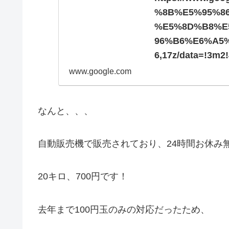
%8B%E5%95%8
%E5%8D%B8%E
96%B6%E6%A5%A
6,17z/data=!3m2
8f4243!4m5!3m4
www.google.com
70!8m2!3d43.073
なんと、、、
自動販売機で販売されており、24時間お休み無し営
20キロ、700円です！
去年まで100円玉のみの対応だったため、