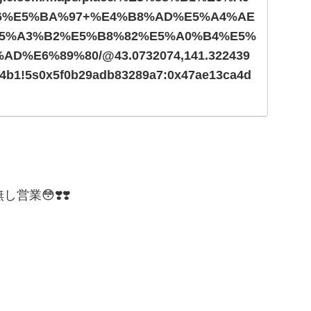
6%E5%BA%97+%E4%B8%AD%E5%A4%AE
5%A3%B2%E5%B8%82%E5%A0%B4%E5%
D%E6%89%80/@43.0732074,141.322439
!4b1!5s0x5f0b29adb83289a7:0x47ae13ca4d
!1s0x5f0b29adae43519d:0xf8ec023eb981b1
2074!4d141.3224396?hl=ja
業😳❣️❣️