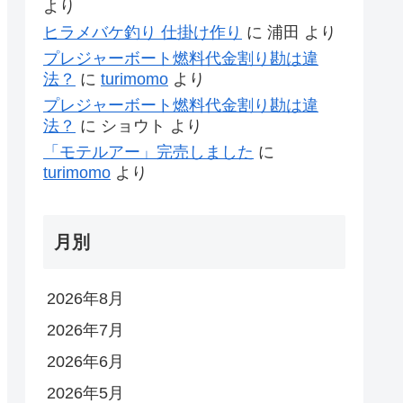
より
ヒラメバケ釣り 仕掛け作り
に
浦田
より
プレジャーボート燃料代金割り勘は違
法？
に
turimomo
より
プレジャーボート燃料代金割り勘は違
法？
に
ショウト
より
「モテルアー」完売しました
に
turimomo
より
月別
2026年8月
2026年7月
2026年6月
2026年5月