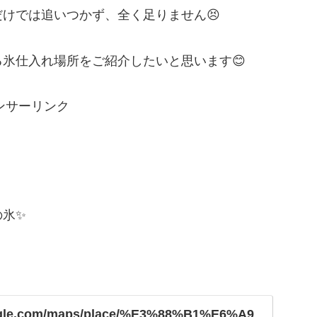
けでは追いつかず、全く足りません😣
氷仕入れ場所をご紹介したいと思います😊
ンサーリンク
の氷✨
ogle.com/maps/place/%E3%88%B1%E6%A9