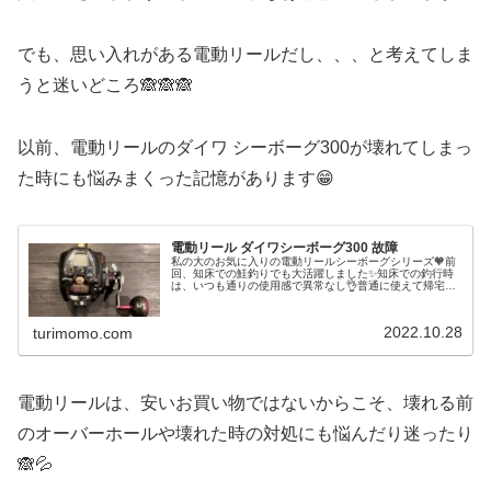
でも、思い入れがある電動リールだし、、、と考えてしま
うと迷いどころ🙈🙈🙈
以前、電動リールのダイワ シーボーグ300が壊れてしまっ
た時にも悩みまくった記憶があります😁
電動リール ダイワシーボーグ300 故障
私の大のお気に入りの電動リールシーボーグシリーズ🧡前
回、知床での鮭釣りでも大活躍しました✨知床での釣行時
は、いつも通りの使用感で異常なし👌普通に使えて帰宅後
はいつものように水洗いしました😃先日の岩内ヒラメ釣り
に持っていこうとリールをロッドに...
2022.10.28
turimomo.com
電動リールは、安いお買い物ではないからこそ、壊れる前
のオーバーホールや壊れた時の対処にも悩んだり迷ったり
🙈💦