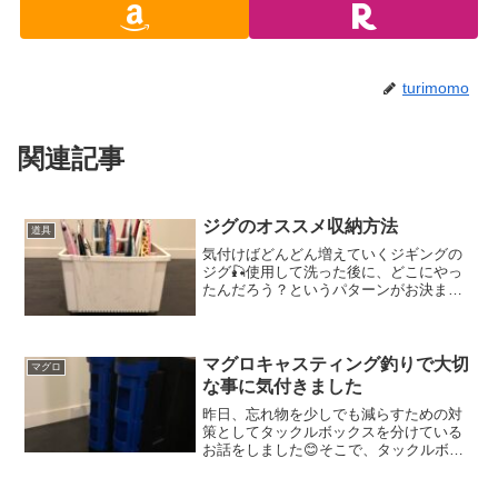
turimomo
関連記事
ジグのオススメ収納方法
道具
気付けばどんどん増えていくジギングの
ジグ🎣使用して洗った後に、どこにやっ
たんだろう？というパターンがお決まり
で、よくジグを無くしてしまうのです🙈
もう探すのが嫌だ！！！と自分の性格に
愛想を尽かして買ったのがこちら
💁‍♀️MEIHOから発売され...
マグロキャスティング釣りで大切
マグロ
な事に気付きました
昨日、忘れ物を少しでも減らすための対
策としてタックルボックスを分けている
お話をしました😊そこで、タックルボッ
クスについて、ふと思う事があったので
記載したいと思います🧡それは、今年か