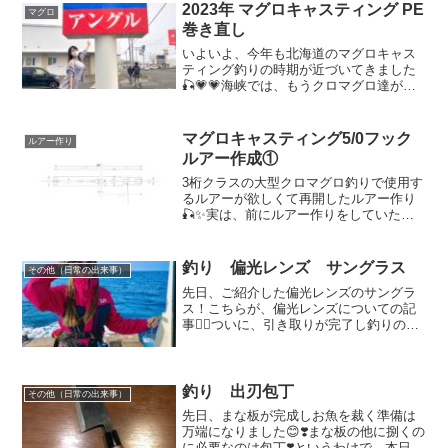
ら始めたマグロ釣りでの事です😃大事な
2023年 マグロキャスティング PE
マグロ
事に気付いてしまいました...
巻き直し
いよいよ、今年も北海道のマグロキャス
ティング釣りの時期が近づいてきました
🎣💗💗海峡では、もうクロマグロ達が現
れているようなので大興奮😍😍慌てて今
年のマグロ釣りの準備開始です💪まず
は、PEの巻き直し😚✨早速、絶大なる信
マグロキャスティング5/0フック
ルアー作り
頼を寄せていて、毎年、マ...
ルアー作成①
3桁クラスの大型クロマグロ釣りで使用す
るルアーが欲しくて再開したルアー作り
🎣✨実は、前にルアー作りをしていた時
にも、5/0フックが付くルアーを作成して
いた事がありました😊作成を始めた当初
は、欲張りな私を発揮して、4/0フックが
釣り 偏光レンズ サングラス
その他（日常の出来事）
付くルアー、5...
先日、ご紹介した偏光レンズのサングラ
ス！こちらが、偏光レンズについての記
事💁‍♀️ついに、引き取りが完了し釣りの時
に使用してみたので感想をお伝えしたい
と思います😊一言で言うとみえ
る！！！！特に、晴れていてお天気が良
い日は太陽が海に反射して眩...
釣り 出刃包丁
その他（日常の出来事）
先日、まな板が完成しお魚を裁く準備は
万端になりました😊❣️まな板の他に捌くの
に必要なのは包丁❣️というわけで、本日は