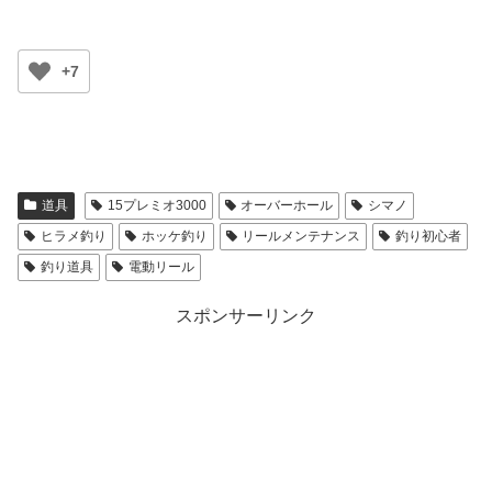
+7
道具
15プレミオ3000
オーバーホール
シマノ
ヒラメ釣り
ホッケ釣り
リールメンテナンス
釣り初心者
釣り道具
電動リール
スポンサーリンク