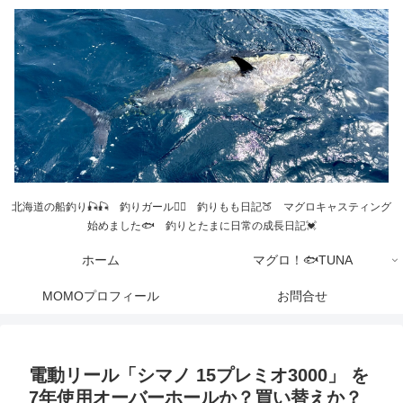
北海道の船釣り🎣🎣 釣りガール💁‍♀️ 釣りもも日記🍑 マグロキャスティング
始めました🐟 釣りとたまに日常の成長日記💓
ホーム
マグロ！🐟TUNA
MOMOプロフィール
お問合せ
電動リール「シマノ 15プレミオ3000」 を
7年使用オーバーホールか？買い替えか？