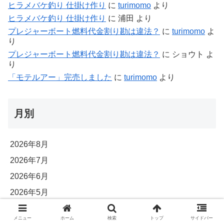
ヒラメバケ釣り 仕掛け作り
に
turimomo
より
ヒラメバケ釣り 仕掛け作り
に
浦田
より
プレジャーボート燃料代金割り勘は違法？
に
turimomo
よ
り
プレジャーボート燃料代金割り勘は違法？
に
ショウト
よ
り
「モテルアー」完売しました
に
turimomo
より
月別
2026年8月
2026年7月
2026年6月
2026年5月
2026年4月
メニュー
ホーム
検索
トップ
サイドバー