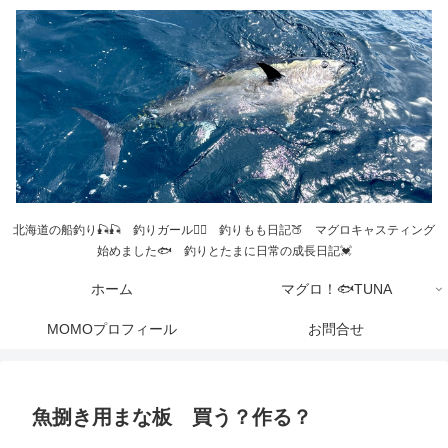
北海道の船釣り🎣🎣 釣りガール💁‍♀️ 釣りもも日記🍑 マグロキャスティング
始めました🐟 釣りとたまに日常の成長日記💓
ホーム
マグロ！🐟TUNA
MOMOプロフィール
お問合せ
魚捌き用まな板 買う？作る？