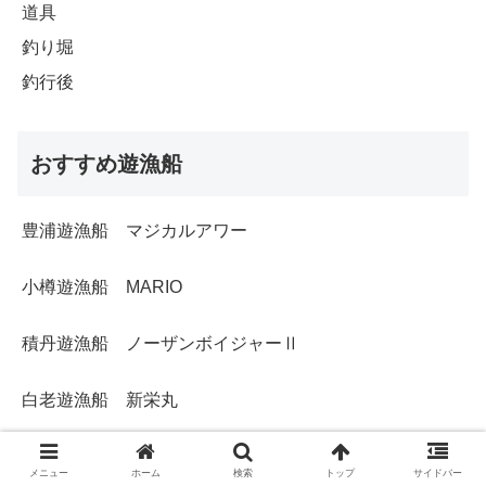
道具
釣り堀
釣行後
おすすめ遊漁船
豊浦遊漁船 マジカルアワー
小樽遊漁船 MARIO
積丹遊漁船 ノーザンボイジャーⅡ
白老遊漁船 新栄丸
メニュー
ホーム
検索
トップ
サイドバー