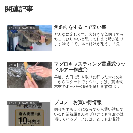
関連記事
魚釣りをする上で辛い事
その他（日常の出来事）
どんなに楽しくて、大好きな魚釣りでも
ちょっぴり辛いと思ってしまう時があり
ます😣そこで、本日は私が思う、「魚釣
りをする上で辛い事」をいくつかご紹介
したいと思います😊※早起き私は寝るの
が大好き！起こされなければ永遠と寝て
いられるので、まだ真っ暗...
マグロキャスティング貫通式ウッ
マグロ
ドルアー作成①
早速、先日に引き取りに行った木材の加
工からスタートです💪✨まずは、貫通式
木材のポッパー部分を削ります😊ポッパ
ーのカップ作成方法については以前に記
載した方法で行いました✨約1年ぶりに木
材を扱うので、すっかり忘れて苦戦しま
プロノ お買い得情報
その他（日常の出来事）
くり🙈最初、1本のポッ...
釣りをするようになってから通い詰めて
いる作業着屋さん🤞ブログでも何度か登
場しているプロノには、とてもお世話に
なっております🙇‍♀️✨✨各シーズン毎で釣り
で使えるであろうインナーや手袋、ズボ