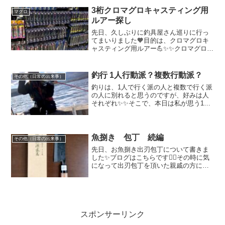
ン、靴などをよく購入しています💓レデ
ィース用品もある...
3桁クロマグロキャスティング用
マグロ
ルアー探し
先日、久しぶりに釣具屋さん巡りに行っ
てまいりました🧡目的は、クロマグロキ
ャスティング用ルアー💪✨✨クロマグロキ
ャスティング用の自作ルアーを作り出し
てからは、今年のクロマグロ釣りシーズ
ン途中まで、ほぼ全て自作のモテルアー
釣行 1人行動派？複数行動派？
その他（日常の出来事）
で挑んでいました😊💓と...
釣りは、1人で行く派の人と複数で行く派
の人に別れると思うのですが、好みは人
それぞれ✨✨そこで、本日は私が思う1人
釣行と複数釣行のメリット、デメリット
を記載したいと思います😊※一人で行く
メリット・思いたったら即行動出来る・
釣りに黙々と集中でき...
魚捌き 包丁 続編
その他（日常の出来事）
先日、お魚捌き出刃包丁について書きま
した✨ブログはこちらです💁‍♀️その時に気
になって出刃包丁を頂いた親戚の方に電
話をして、今更ながら改めてお礼を言っ
たのですが、私が出刃包丁を気に入った
事に喜んでくれて、何ともう一本包丁を
送ってくれました😍...
スポンサーリンク