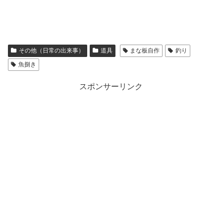
その他（日常の出来事）
道具
まな板自作
釣り
魚捌き
スポンサーリンク